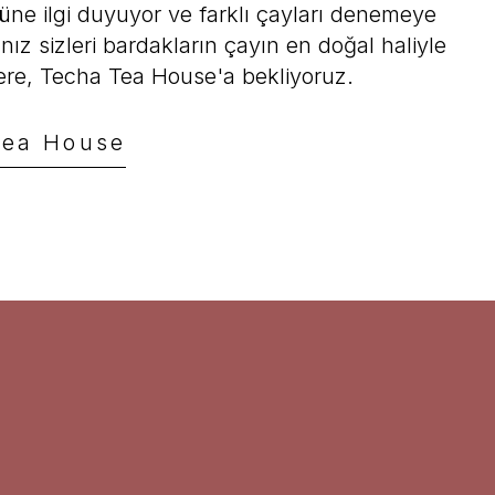
üne ilgi duyuyor ve farklı çayları denemeye
nız sizleri bardakların çayın en doğal haliyle
re, Techa Tea House'a bekliyoruz.
Iced Berries
Tea House
Te Chá Tea
Black Iced Tea
360,00 TL
a
TL