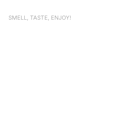
SMELL, TASTE, ENJOY!
No:14 Herbal Box
Te Chá Tea
455,00 TL