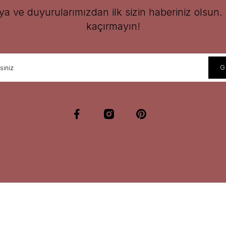
 ve duyurularımızdan ilk sizin haberiniz olsun. F
kaçırmayın!
ue Butterfly Tea
 Chá Tea
No
Te Cha Kombucha Hops
Te
5,00 TL
Te Chá Tea
47
1.320,00 TL