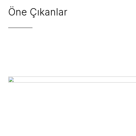
Öne Çıkanlar
Yeni
Iced Berries
Te Chá Tea
360,00 TL
Pumpkin Spice Rooibos
Te Chá Tea