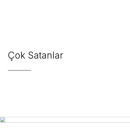
348,00 TL
M
Te
Çok Satanlar
1