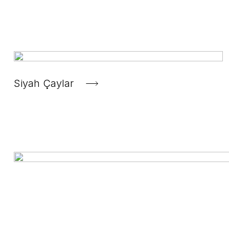
Siyah Çaylar
Matcha - Ceremonial Japanese Matcha 5A
Te Chá Tea
1.206,00 TL