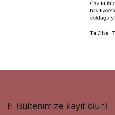
Çay kültür
bayılıyorsa
dolduğu ye
TeCha 
vender
Peachy 
Te Chá Te
Choco & Coconut Iced Tea
Te Chá Tea
360,00 
360,00 TL
E-Bültenimize kayıt olun!