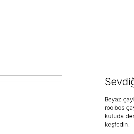
Sevdiğ
Beyaz çayl
rooibos çay
kutuda den
keşfedin.