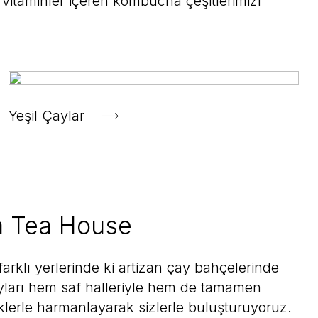
, vitaminler içeren kombucha çeşitlerimizi
eamy Oolong
Chá Tea
Hindistan Cevizi Cipsi
n
8,00 TL
Te Chá Tea
75,00 TL
Yeşil Çaylar
 Tea House
arklı yerlerinde ki artizan çay bahçelerinde
yları hem saf halleriyle hem de tamamen
Yeni
iklerle harmanlayarak sizlerle buluşturuyoruz.