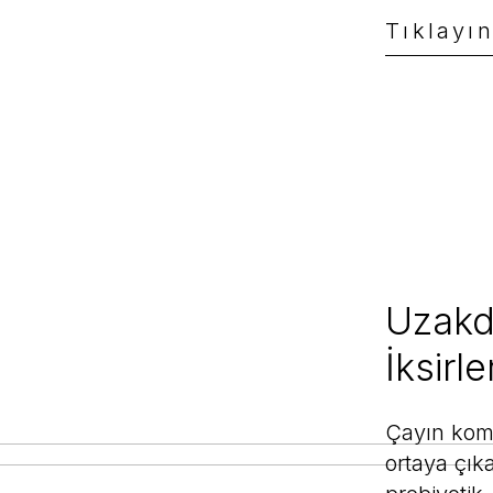
Tıklayı
atcha - Ceremonial Japanese Matcha 5A
 Chá Tea
.206,00 TL
Uzakd
Yeni
İksirle
Çayın komb
ortaya çık