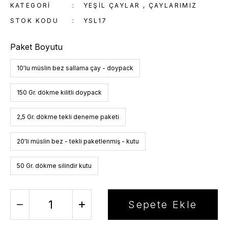
KATEGORI
YEŞIL ÇAYLAR
,
ÇAYLARIMIZ
STOK KODU
YSL17
Paket Boyutu
10'lu müslin bez sallama çay - doypack
150 Gr. dökme kilitli doypack
2,5 Gr. dökme tekli deneme paketi
20'li müslin bez - tekli paketlenmiş - kutu
50 Gr. dökme silindir kutu
Sepete Ekle