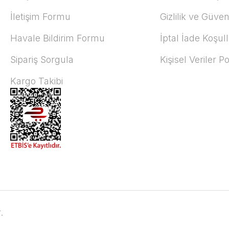
İletişim Formu
Gizlilik ve Güven
Havale Bildirim Formu
İptal İade Koşull
Sipariş Sorgula
Kişisel Veriler Po
Kargo Takibi
.