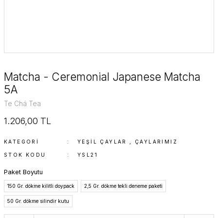
Matcha - Ceremonial Japanese Matcha
5A
Te Chá Tea
1.206,00 TL
KATEGORI
YEŞIL ÇAYLAR
,
ÇAYLARIMIZ
STOK KODU
YSL21
Paket Boyutu
150 Gr. dökme kilitli doypack
2,5 Gr. dökme tekli deneme paketi
50 Gr. dökme silindir kutu