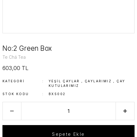
No:2 Green Box
Te Chá Tea
603,00 TL
KATEGORI
YEŞIL ÇAYLAR
,
ÇAYLARIMIZ
,
ÇAY
KUTULARIMIZ
STOK KODU
BXS002
Sepete Ekle