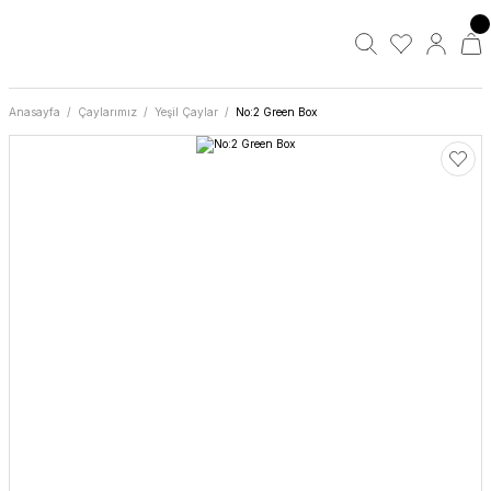
Anasayfa
Çaylarımız
Yeşil Çaylar
No:2 Green Box