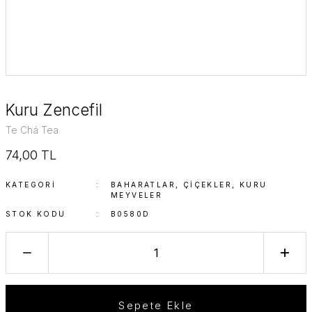
Kuru Zencefil
Te Chá Tea
74,00 TL
KATEGORI
BAHARATLAR, ÇIÇEKLER, KURU
MEYVELER
STOK KODU
B0580D
Sepete Ekle