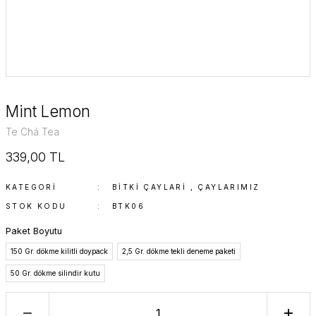
Mint Lemon
Te Chá Tea
339,00 TL
KATEGORI
BITKI ÇAYLARI
,
ÇAYLARIMIZ
STOK KODU
BTK06
Paket Boyutu
150 Gr. dökme kilitli doypack
2,5 Gr. dökme tekli deneme paketi
50 Gr. dökme silindir kutu