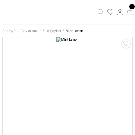
Anasayfa
Çaylarımız
Bitki Çaylari
Mint Lemon