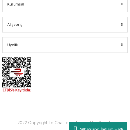
Te Chá Tea
Kurumsal
498,00 TL
339,00 TL
455,00 TL
Alışveriş
Üyelik
2022 Copyright Te Cha Tea - Tüm Hakları Saklıdır.
Whatsapp İletişim Hattı