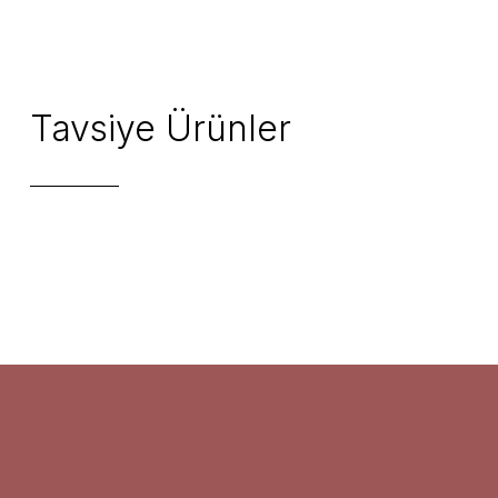
Tavsiye Ürünler
Flow
Mate Detox Fruit
Te C
Jasmine Lavender
Te Chá Tea
Te Chá Tea