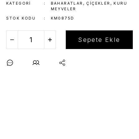
KATEGORI
BAHARATLAR, ÇIÇEKLER, KURU
MEYVELER
STOK KODU
KM0875D
Sepete Ekle