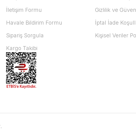
İletişim Formu
Gizlilik ve Güven
Havale Bildirim Formu
İptal İade Koşull
Sipariş Sorgula
Kişisel Veriler Po
Kargo Takibi
.