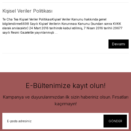
Kişisel Veriler Politikası
Te Cha Tea Kişisel Veriler PolitikasıKişisel Veriler Kanunu hakkında genel
bilgilendirme6698 Sayılı Kişisel Verilerin Korunması Kanunu (bundan sonra KVKK
olarak anılacaktır) 24 Mart 2016 tarihinde kabul edilmiş, 7 Nisan 2016 tarihli 29677
sayılı Resmi Gazete’de yayınlanmıştı ...
Devamı
E-Bültenimize kayıt olun!
Kampanya ve duyurularımızdan ilk sizin haberiniz olsun. Fırsatları
kaçırmayın!
GÖNDER