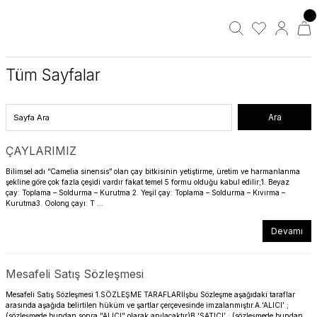
Tüm Sayfalar
ÇAYLARIMIZ
Bilimsel adı “Camelia sinensis” olan çay bitkisinin yetiştirme, üretim ve harmanlanma
şekline göre çok fazla çeşidi vardır fakat temel 5 formu olduğu kabul edilir;1. Beyaz
çay: Toplama – Soldurma – Kurutma 2. Yeşil çay: Toplama – Soldurma – Kıvırma –
Kurutma3. Oolong çayı: T ...
Devamı
Mesafeli Satış Sözleşmesi
Mesafeli Satış Sözleşmesi 1.SÖZLEŞME TARAFLARIİşbu Sözleşme aşağıdaki taraflar
arasında aşağıda belirtilen hüküm ve şartlar çerçevesinde imzalanmıştır.A.‘ALICI’ ;
(sözleşmede bundan sonra "ALICI" olarak anılacaktır)B.‘SATICI’ ; (sözleşmede bundan