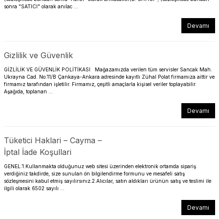
sonra "SATICI" olarak anılac ...
Devamı
Gizlilik ve Güvenlik
GİZLİLİK VE GÜVENLİK POLİTİKASI Mağazamızda verilen tüm servisler Sancak Mah.
Ukrayna Cad. No:11/B Çankaya-Ankara adresinde kayıtlı Zühal Polat firmamıza aittir ve
firmamız tarafından işletilir. Firmamız, çeşitli amaçlarla kişisel veriler toplayabilir.
Aşağıda, toplanan ...
Devamı
Tüketici Haklari – Cayma –
İptal İade Koşullari
GENEL:1.Kullanmakta olduğunuz web sitesi üzerinden elektronik ortamda sipariş
verdiğiniz takdirde, size sunulan ön bilgilendirme formunu ve mesafeli satış
sözleşmesini kabul etmiş sayılırsınız.2.Alıcılar, satın aldıkları ürünün satış ve teslimi ile
ilgili olarak 6502 sayılı ...
Devamı